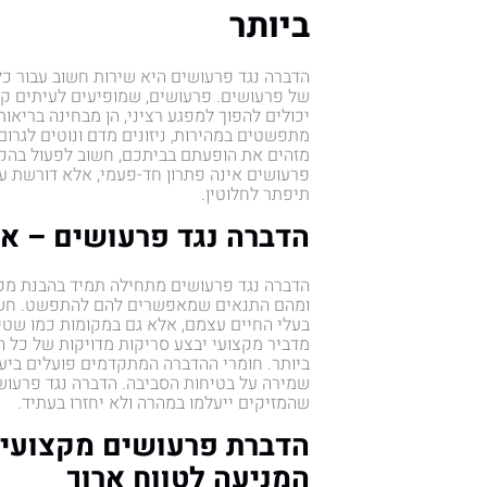
ביותר
הדברה נגד פרעושים היא שירות חשוב עבור כל
של פרעושים. פרעושים, שמופיעים לעיתים קרו
יכולים להפוך למפגע רציני, הן מבחינה בריאות
מתפשטים במהירות, ניזונים מדם ונוטים לגרום
מזהים את הופעתם בביתכם, חשוב לפעול בהקד
פרעושים אינה פתרון חד-פעמי, אלא דורשת ע
תיפתר לחלוטין.
הדברה נגד פרעושים – אי
הדברה נגד פרעושים מתחילה תמיד בהבנת מקו
ומהם התנאים שמאפשרים להם להתפשט. חשוב 
בעלי החיים עצמם, אלא גם במקומות כמו שטי
מדביר מקצועי יבצע סריקות מדויקות של כל ה
ביותר. חומרי ההדברה המתקדמים פועלים ביעי
שמירה על בטיחות הסביבה. הדברה נגד פרעוש
שהמזיקים ייעלמו במהרה ולא יחזרו בעתיד.
הדברת פרעושים מקצועית 
המניעה לטווח ארוך