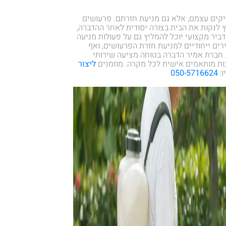
יקים עצמם, אלא גם מניעת חזרתם. פרעושים
ץ לנקות את הבית בצורה יסודית לאחר ההדברה,
דביר מקצועי יוכל להמליץ גם על פעולות מניעה
רים ייחודיים למניעת חזרת הפרעושים, ואף
 חברת אמיר הדברה בטוחה מציעה שירותי
נות מותאמים אישית לכל מקרה. מוזמנים
ליצור
ו:
050-5716624