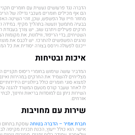
הדברה נגד פרעושים נעשית עם חומרים תקני
הם אף מכילים חומרים מעכבי גדילה של הרימ
מחזור חייו של הפשפש, שכן, זוהי השיטה האפ
בבעיה מתמשך ונעשה בתהליך מקיף. במידה וא
חרקים פעילים ויתרבו שוב. יש צורך בעבודת ה
השטיחים, בדי הריפוד, ווילונות, את מקומות
נוהגים הפשפשים להתרכז. יש לכבס את מוצר
ייכנס לפעולה וירסס בצורה יסודית את כל המר
איכות ובטיחות
המדביר עושה שימוש בחומרי ריסוס תקניים ה
מצליחים להשמיד את החרקים במהירות ואינם 
למצוא סוגי חומרים כולל ביולוגיים הידידותיים
לו לאחר שעבר קורס מטעם המשרד להגנה על ה
השירות ניתן גם למוסדות בריאות וחינוך, לבת
אורחים.
שירות עם מחויבות
חברת אמיר – הדברה בטוחה
עוסקת בתחום ומ
אישי. הוא כולל ייעוץ, הכנת תכנית מקיפה לב
שלאחריו, עמידה בלוח זמנים, מחירים נוחים ועו