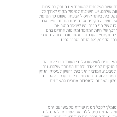
ים אשר מצליחים להשמיד את החרק במהירות.
ות שלהם. יש חשיבות לטיפול מקיף לאורך כל
קטיבית ביותר לחיסול הבעיה. משום כך הטיפול
ין חשיבה מקיפה אזי קיימת הסכנה שיישארו
כנה של בני הבית. יש לשאוב היטב את
 המרבץ של חיות המחמד ומקומות אחרים בהם
י הטקסטיל השונים בטמפרטורה גבוהה. המדביר
חב הפנימי, את הגינה וסביב הבית.
מאושרים לשימוש על ידי משרד הבריאות. הם
מזיקים לבני אדם ולחיות המחמד שלהם. ניתן
 לסביבה. המדביר הינו בעל רישיון לעיסוקו הניתן
סביבה ועמד במבחניו וכל דרישותיו האחרות.
י מלון והארחה ולמוסדות אחרים המארחים
ומלץ לקבל ממנה שירות מקצועי עם יחס
עיה, הנחית טיפול לקראת השירות ולהתנהלות
ד. מנהל החברה הינו בעל ידע רב וניסיון עשיר