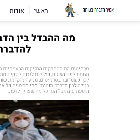
ראשי
אודות
מה ההבדל בין הדב
להדברה
טרמיטים הם מהחרקים המזיקים הבעייתיים ביו
מתחת לפני השטח, ועלולים לגרום לנזקים חמ
לכן, כשמדובר בטרמיטים, מניעה מוקדמת שווה
רגילה לבין הדברה מונעת? מתי מבצעים כל אח
הופעת סימנים? הנה כל מה שצריך לדעת.