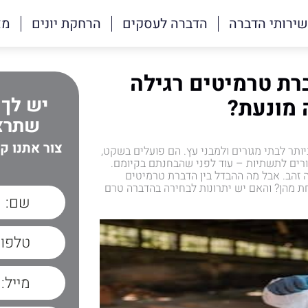
שירותי הדברה
הדברה לעסקים
הרחקת יונים
מא
רת טרמיטים רגילה
יש לך 
 מונעת?
שתרצה
צור אתנו ק
תר לבתי מגורים ולמבני עץ. הם פועלים בשקט,
ורים לתשתיות – עוד לפני שהבחנתם בקיומם.
 זהב. אבל מה ההבדל בין הדברת טרמיטים
ת מהן? והאם יש יתרונות לבחירה בהדברה טרם