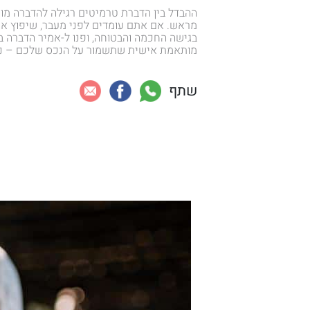
ההבדל בין הדברת טרמיטים רגילה להדברה מונע
מראש. אם אתם עומדים לפני מעבר, שיפוץ או
בגישה החכמה והבטוחה, ופנו ל-אמיר הדברה בט
מותאמת אישית שתשמור על הנכס שלכם – נקי
שתף