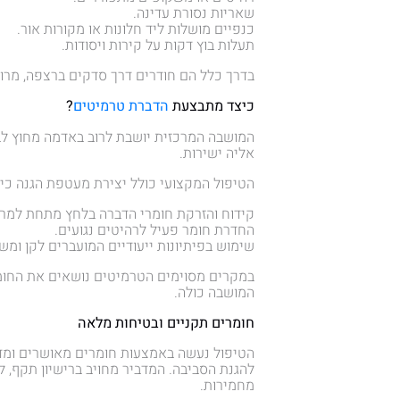
שאריות נסורת עדינה.
כנפיים מושלות ליד חלונות או מקורות אור.
תעלות בוץ דקות על קירות ויסודות.
בדרך כלל הם חודרים דרך סדקים ברצפה, מרוו
כיצד מתבצעת
הדברת טרמיטים
?
המושבה המרכזית יושבת לרוב באדמה מחוץ לב
אליה ישירות.
הטיפול המקצועי כולל יצירת מעטפת הגנה כימ
קידוח והזרקת חומרי הדברה בלחץ מתחת למר
החדרת חומר פעיל לרהיטים נגועים.
שימוש בפיתיונות ייעודיים המועברים לקן ומ
במקרים מסוימים הטרמיטים נושאים את החומ
המושבה כולה.
חומרים תקניים ובטיחות מלאה
הטיפול נעשה באמצעות חומרים מאושרים ומדו
להגנת הסביבה. המדביר מחויב ברישיון תקף,
מחמירות.