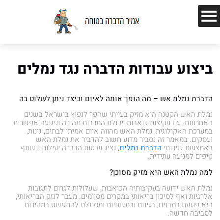
ביצוע עבודות הדברה נגד נמלים
הדברת נמלת אש – מה הופך אותה לאיום וכיצד ניתן לשלוט בה
נמלת האש הקטנה היא מזיק בעייתי שהפך לנפוץ בישראל בשנים
האחרונות. עם עקיצות כואבות, יכולת התרבות מהירה ופגיעה אפשרית
במערכת האקולוגית, נמלת האש מהווה איום אמיתי לבתים, גינות,
ועסקים. במאמר זה נסביר מדוע חשוב להדביר את נמלת האש
באמצעות שירותי
הדברת נמלים
, נציג שיטות הדברה יעילות ונשתף
טיפים למניעה עתידית.
למה נמלת האש היא מזיק מסוכן?
נמלת האש ידועה בעקיצותיה הכואבות, שעלולות לגרום לתגובות
אלרגיות ואף לסיכון בריאותי במקרים מסוימים. מעבר לנזק הבריאותי,
היא פוגעת במבנים, בגינות ובתשתיות ומסוגלת להתפשט במהירות
לסביבה חדשה.