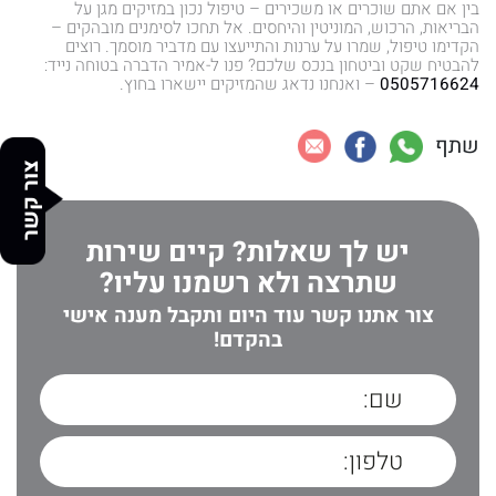
בין אם אתם שוכרים או משכירים – טיפול נכון במזיקים מגן על
הבריאות, הרכוש, המוניטין והיחסים. אל תחכו לסימנים מובהקים –
הקדימו טיפול, שמרו על ערנות והתייעצו עם מדביר מוסמך. רוצים
להבטיח שקט וביטחון בנכס שלכם? פנו ל-אמיר הדברה בטוחה נייד:
0505716624
– ואנחנו נדאג שהמזיקים יישארו בחוץ.
שתף
צור קשר
יש לך שאלות? קיים שירות
שתרצה ולא רשמנו עליו?
צור אתנו קשר עוד היום ותקבל מענה אישי
בהקדם!