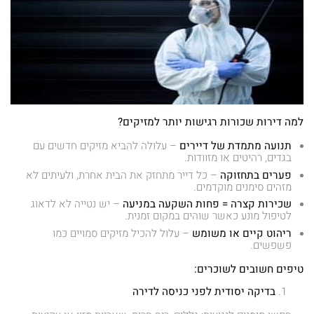
למה דירות שכורות רגישות יותר למזיקים?
תנועה מתמדת של דיירים
– עלולה להביא מזיקים חדשים עם
בגדים, רהיטים או מזוודות.
פערים בתחזוקה
– כל דייר מתחזק את הבית אחרת, ולעיתים לא
מזהים סימנים מוקדמים.
שכירות קצרה = פחות השקעה במניעה
– יש נטייה לא לדאוג
לטיפול מונע כאשר שוהים במקום זמנית.
ריהוט קיים או משומש
– עלול להכיל מזיקים סמויים כמו
פשפשים.
טיפים חשובים לשוכרים:
בדיקה יסודית לפני כניסה לדירה