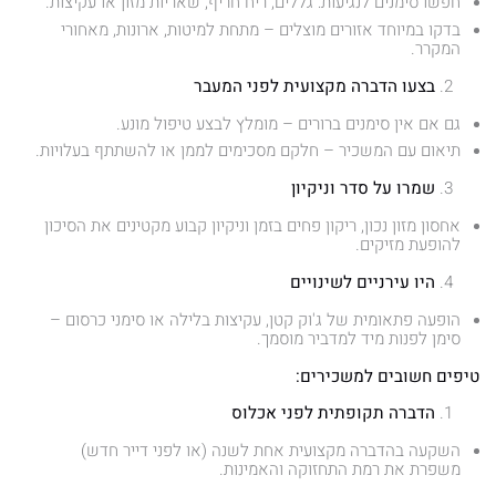
חפשו סימנים לנגיעות: גללים, ריח חריף, שאריות מזון או עקיצות.
בדקו במיוחד אזורים מוצלים – מתחת למיטות, ארונות, מאחורי
המקרר.
בצעו הדברה מקצועית לפני המעבר
גם אם אין סימנים ברורים – מומלץ לבצע טיפול מונע.
תיאום עם המשכיר – חלקם מסכימים לממן או להשתתף בעלויות.
שמרו על סדר וניקיון
אחסון מזון נכון, ריקון פחים בזמן וניקיון קבוע מקטינים את הסיכון
להופעת מזיקים.
היו עירניים לשינויים
הופעה פתאומית של ג'וק קטן, עקיצות בלילה או סימני כרסום –
סימן לפנות מיד למדביר מוסמך.
טיפים חשובים למשכירים:
הדברה תקופתית לפני אכלוס
השקעה בהדברה מקצועית אחת לשנה (או לפני דייר חדש)
משפרת את רמת התחזוקה והאמינות.